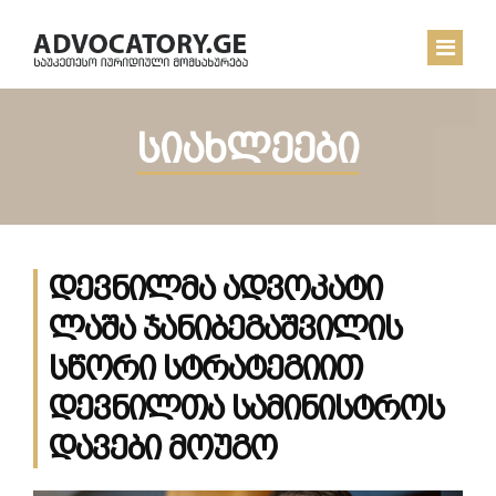
სიახლეები
ᲛᲗᲐᲕᲐᲠᲘ
ᲩᲔᲛ ᲨᲔᲡᲐᲮᲔᲑ
ᲡᲘᲐᲮᲚᲔᲔᲑᲘ
დევნილმა ადვოკატი
ᲙᲝᲜᲢᲐᲥᲢᲘ
ლაშა ჯანიბეგაშვილის
სწორი სტრატეგიით
დევნილთა სამინისტროს
დავები მოუგო