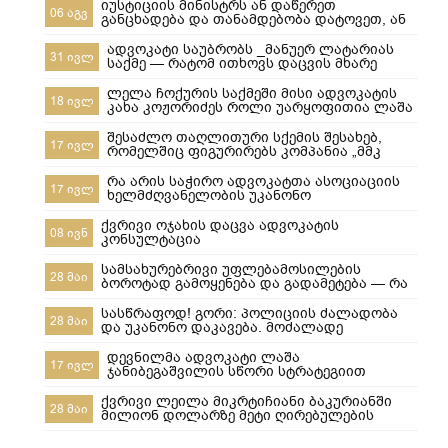
იუსტიციის მინისტრს ან დაწერეთ
06 აგვ
განცხადება და თანამდებობა დატოვეთ, ან
მიხედეთ საჯარო რეესტრის თანამშრომლებს
ადვოკატი საუბრობს _მანუერ ლატარიას
31 ივლ
საქმე — რატომ ითხოვს დაცვის მხარე
უდანაშაულო ცნობილ 10-წლიანი
განაჩენის გადახედვას
ლელა ჩოქურის საქმეში მისი ადვოკატის
18 ივლ
კახა კოჟორიძეს როლი უარყოფითია ლაშა
ჯანიბეგაშვილი
შესაძლო თაღლითური სქემის შესახებ,
17 ივლ
რომელშიც ფიგურირებს კომპანია „მმკ
ავტოლიზინგი“
რა არის საჭირო ადვოკატთა ასოციაციის
17 ივლ
ხელმძღვანელობის უკანონო
ძალმომრეობით ძალადობების
შესაჩერებლად ?
ქვრივი ოჯახის დაცვა ადვოკატის
08 ივნ
კონსულტაცია
სამსახურებრივი უფლებამოსილების
28 მაი
ბოროტად გამოყენება და გადამეტება — რა
ხდება გორში და რა სასამართლო
პასუხისმგებლობა ეკისრება პოლიციელებს
სასწრაფოდ! გორი: პოლიციის ძალადობა
28 მაი
და უკანონო დაკავება. მოძალადე
პოლიციელები ყველანი დაუყოვნებლივ
სამსახურებიდან უნდა იქნეს გაშვებული და
დევნილმა ადვოკატი ლაშა
17 ივლ
პასუხისიგებაში მიცემული! ​ყველამ უნდა
ჯანიბეგაშვილის სწორი სტრატეგიით
ნახოს, რა ხდება რეალურად! გორში,10-მა
დევნილთა სამინისტროს დავები მოუგო
პოლიციელმა სასტიკად სცემა მოქალაქე,
ქვრივი ლეილა მიკრტიჩიანი ბაკურიანში
28 მაი
ახლა კ
მილიონ დოლარზე მეტი ღირებულების
სასტუმროს დაკარგვისგან თიბისი
ბანკისგან და რატომ დაკარგა მეპატრონემ