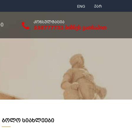
ENG
ქარ
ᲙᲝᲜᲡᲣᲚᲢᲐᲪᲘᲐ
ᲢᲘ
558777733 ბიზნეს ვათსაპით
ბოლო სიახლეები