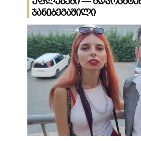
უფლებები — ადვოკატებ
ჯანიბეგაშილი