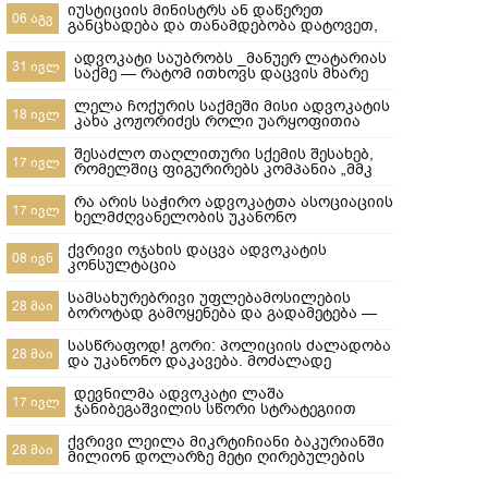
იუსტიციის მინისტრს ან დაწერეთ
06 აგვ
განცხადება და თანამდებობა დატოვეთ,
ან მიხედეთ საჯარო რეესტრის
თანამშრომლებს
ადვოკატი საუბრობს _მანუერ ლატარიას
31 ივლ
საქმე — რატომ ითხოვს დაცვის მხარე
უდანაშაულო ცნობილ 10-წლიანი
განაჩენის გადახედვას
ლელა ჩოქურის საქმეში მისი ადვოკატის
18 ივლ
კახა კოჟორიძეს როლი უარყოფითია
ლაშა ჯანიბეგაშვილი
შესაძლო თაღლითური სქემის შესახებ,
17 ივლ
რომელშიც ფიგურირებს კომპანია „მმკ
ავტოლიზინგი“
რა არის საჭირო ადვოკატთა ასოციაციის
17 ივლ
ხელმძღვანელობის უკანონო
ძალმომრეობით ძალადობების
შესაჩერებლად ?
ქვრივი ოჯახის დაცვა ადვოკატის
08 ივნ
კონსულტაცია
სამსახურებრივი უფლებამოსილების
28 მაი
ბოროტად გამოყენება და გადამეტება —
რა ხდება გორში და რა სასამართლო
პასუხისმგებლობა ეკისრება
სასწრაფოდ! გორი: პოლიციის ძალადობა
28 მაი
პოლიციელებს
და უკანონო დაკავება. მოძალადე
პოლიციელები ყველანი დაუყოვნებლივ
სამსახურებიდან უნდა იქნეს გაშვებული
დევნილმა ადვოკატი ლაშა
17 ივლ
და პასუხისიგებაში მიცემული! ​ყველამ
ჯანიბეგაშვილის სწორი სტრატეგიით
უნდა ნახოს, რა ხდება რეალურად!
დევნილთა სამინისტროს დავები მოუგო
გორში,10-მა პოლიციელმა სასტიკად
ქვრივი ლეილა მიკრტიჩიანი ბაკურიანში
28 მაი
სცემა მოქალაქე, ახლა კ
მილიონ დოლარზე მეტი ღირებულების
სასტუმროს დაკარგვისგან თიბისი
ბანკისგან და რატომ დაკარგა