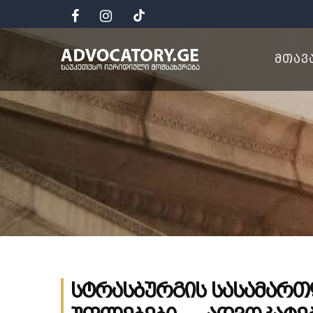
ᲛᲗᲐᲕ
სტრასბურგის სასამართ