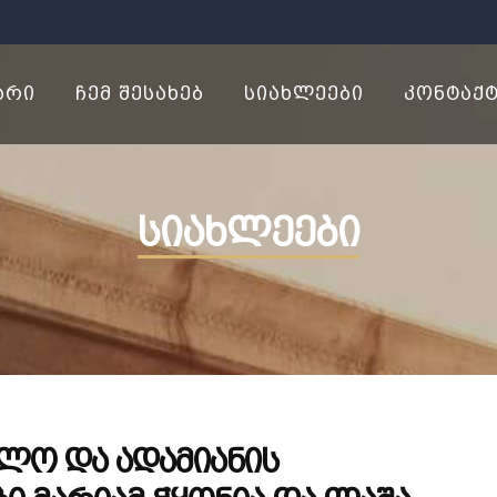
ᲐᲠᲘ
ᲩᲔᲛ ᲨᲔᲡᲐᲮᲔᲑ
ᲡᲘᲐᲮᲚᲔᲔᲑᲘ
ᲙᲝᲜᲢᲐᲥ
სიახლეები
ლო და ადამიანის