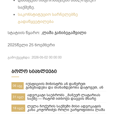
დამატები ინფორმაციები ანალოგიურ
საქმეზე.
საკონსტიტუციო სარჩელებზე
გადაწყვეტილება
სტატიის წყარო:
,ლაშა ჯანიბეგაშვილი
2025წელი 25 ნოემბერი
გამოქვეყნდა: 2026-05-02 00:00:00
ბოლო სიახლეები
იუსტიციის მინისტრს ან დაწერეთ
06 აგვ
განცხადება და თანამდებობა დატოვეთ, ან
მიხედეთ საჯარო რეესტრის თანამშრომლებს
ადვოკატი საუბრობს _მანუერ ლატარიას
31 ივლ
საქმე — რატომ ითხოვს დაცვის მხარე
უდანაშაულო ცნობილ 10-წლიანი
განაჩენის გადახედვას
ლელა ჩოქურის საქმეში მისი ადვოკატის
18 ივლ
კახა კოჟორიძეს როლი უარყოფითია ლაშა
ჯანიბეგაშვილი