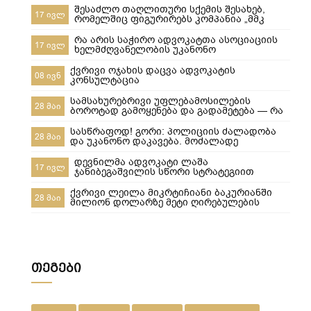
შესაძლო თაღლითური სქემის შესახებ,
17 ივლ
რომელშიც ფიგურირებს კომპანია „მმკ
ავტოლიზინგი“
რა არის საჭირო ადვოკატთა ასოციაციის
17 ივლ
ხელმძღვანელობის უკანონო
ძალმომრეობით ძალადობების
შესაჩერებლად ?
ქვრივი ოჯახის დაცვა ადვოკატის
08 ივნ
კონსულტაცია
სამსახურებრივი უფლებამოსილების
28 მაი
ბოროტად გამოყენება და გადამეტება — რა
ხდება გორში და რა სასამართლო
პასუხისმგებლობა ეკისრება პოლიციელებს
სასწრაფოდ! გორი: პოლიციის ძალადობა
28 მაი
და უკანონო დაკავება. მოძალადე
პოლიციელები ყველანი დაუყოვნებლივ
სამსახურებიდან უნდა იქნეს გაშვებული და
დევნილმა ადვოკატი ლაშა
17 ივლ
პასუხისიგებაში მიცემული! ​ყველამ უნდა
ჯანიბეგაშვილის სწორი სტრატეგიით
ნახოს, რა ხდება რეალურად! გორში,10-მა
დევნილთა სამინისტროს დავები მოუგო
პოლიციელმა სასტიკად სცემა მოქალაქე,
ქვრივი ლეილა მიკრტიჩიანი ბაკურიანში
28 მაი
ახლა კ
მილიონ დოლარზე მეტი ღირებულების
სასტუმროს დაკარგვისგან თიბისი
ბანკისგან და რატომ დაკარგა მეპატრონემ
ეს ქონება ჩემი ქვეყნიდან წასვლის
შემდეგ???
თეგები