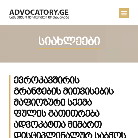
სიახლეები
ᲛᲗᲐᲕᲐᲠᲘ
ᲩᲔᲛ ᲨᲔᲡᲐᲮᲔᲑ
ᲡᲘᲐᲮᲚᲔᲔᲑᲘ
ევროკავშირის
ᲙᲝᲜᲢᲐᲥᲢᲘ
გრანტების მითვისების
მაფიოზური სქემა
ფულის გათეთრება
ადვოკატთა მიმართ
დისციპლინალურ საბჭოს