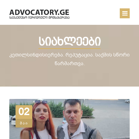
სიახლეები
ᲛᲗᲐᲕᲐᲠᲘ
ᲩᲔᲛ ᲨᲔᲡᲐᲮᲔᲑ
კეთილსინდისიერება. რეპუტაცია. საქმის სწორი
წარმართვა.
ᲡᲘᲐᲮᲚᲔᲔᲑᲘ
ᲙᲝᲜᲢᲐᲥᲢᲘ
02
მაი