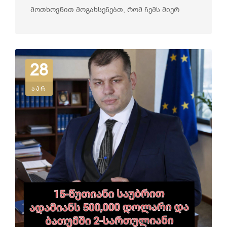
მოთხოვნით მოგახსენებთ, რომ ჩემს მიერ
ვ�...
28
აპრ