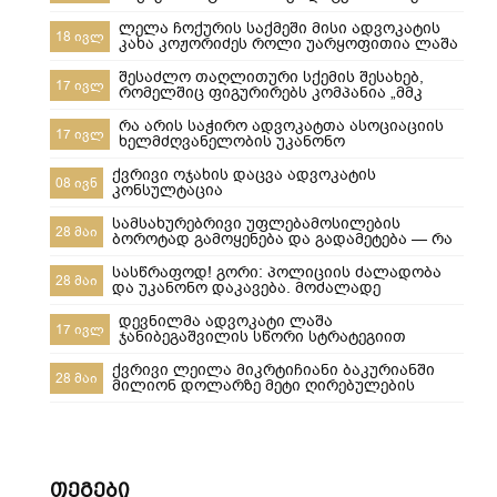
უდანაშაულო ცნობილ 10-წლიანი
განაჩენის გადახედვას
ლელა ჩოქურის საქმეში მისი ადვოკატის
18 ივლ
კახა კოჟორიძეს როლი უარყოფითია ლაშა
ჯანიბეგაშვილი
შესაძლო თაღლითური სქემის შესახებ,
17 ივლ
რომელშიც ფიგურირებს კომპანია „მმკ
ავტოლიზინგი“
რა არის საჭირო ადვოკატთა ასოციაციის
17 ივლ
ხელმძღვანელობის უკანონო
ძალმომრეობით ძალადობების
შესაჩერებლად ?
ქვრივი ოჯახის დაცვა ადვოკატის
08 ივნ
კონსულტაცია
სამსახურებრივი უფლებამოსილების
28 მაი
ბოროტად გამოყენება და გადამეტება — რა
ხდება გორში და რა სასამართლო
პასუხისმგებლობა ეკისრება პოლიციელებს
სასწრაფოდ! გორი: პოლიციის ძალადობა
28 მაი
და უკანონო დაკავება. მოძალადე
პოლიციელები ყველანი დაუყოვნებლივ
სამსახურებიდან უნდა იქნეს გაშვებული და
დევნილმა ადვოკატი ლაშა
17 ივლ
პასუხისიგებაში მიცემული! ​ყველამ უნდა
ჯანიბეგაშვილის სწორი სტრატეგიით
ნახოს, რა ხდება რეალურად! გორში,10-მა
დევნილთა სამინისტროს დავები მოუგო
პოლიციელმა სასტიკად სცემა მოქალაქე,
ქვრივი ლეილა მიკრტიჩიანი ბაკურიანში
28 მაი
ახლა კ
მილიონ დოლარზე მეტი ღირებულების
სასტუმროს დაკარგვისგან თიბისი
ბანკისგან და რატომ დაკარგა მეპატრონემ
ეს ქონება ჩემი ქვეყნიდან წასვლის
შემდეგ???
თეგები