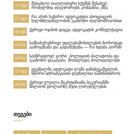
შესაძლო თაღლითური სქემის შესახებ,
17 ივლ
რომელშიც ფიგურირებს კომპანია „მმკ
ავტოლიზინგი“
რა არის საჭირო ადვოკატთა ასოციაციის
17 ივლ
ხელმძღვანელობის უკანონო ძალმომრეობით
ძალადობების შესაჩერებლად ?
ქვრივი ოჯახის დაცვა ადვოკატის კონსულტაცია
08 ივნ
სამსახურებრივი უფლებამოსილების ბოროტად
28 მაი
გამოყენება და გადამეტება — რა ხდება გორში
და რა სასამართლო პასუხისმგებლობა ეკისრება
პოლიციელებს
სასწრაფოდ! გორი: პოლიციის ძალადობა და
28 მაი
უკანონო დაკავება. მოძალადე პოლიციელები
ყველანი დაუყოვნებლივ სამსახურებიდან უნდა
იქნეს გაშვებული და პასუხისიგებაში მიცემული! ​
დევნილმა ადვოკატი ლაშა ჯანიბეგაშვილის
17 ივლ
ყველამ უნდა ნახოს, რა ხდება რეალურად!
სწორი სტრატეგიით დევნილთა სამინისტროს
გორში,10-მა პოლიციელმა სასტიკად სცემა
დავები მოუგო
მოქალაქე, ახლა კ
ქვრივი ლეილა მიკრტიჩიანი ბაკურიანში
28 მაი
მილიონ დოლარზე მეტი ღირებულების
სასტუმროს დაკარგვისგან თიბისი ბანკისგან და
რატომ დაკარგა მეპატრონემ ეს ქონება ჩემი
ქვეყნიდან წასვლის შემდეგ???
თეგები