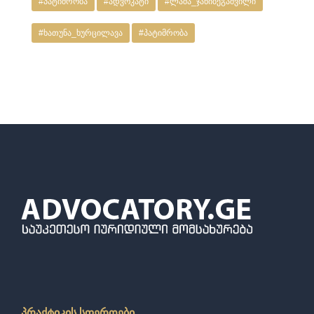
#პატიმრობა
#ადვოკატი
#ლაშა_ჯანიბეგაშვილი
#ხათუნა_ხურცილავა
#პატიმრობა
პრაქტიკის სფეროები