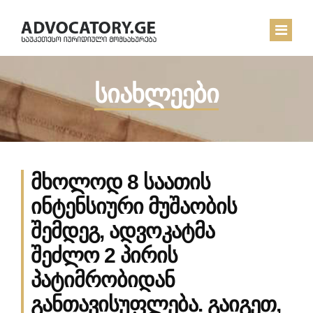
სიახლეები
ᲛᲗᲐᲕᲐᲠᲘ
ᲩᲔᲛ ᲨᲔᲡᲐᲮᲔᲑ
ᲡᲘᲐᲮᲚᲔᲔᲑᲘ
მხოლოდ 8 საათის
ᲙᲝᲜᲢᲐᲥᲢᲘ
ინტენსიური მუშაობის
შემდეგ, ადვოკატმა
შეძლო 2 პირის
პატიმრობიდან
განთავისუფლება. გაიგეთ,