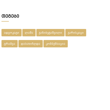
მეპატრონემ ეს ქონება ჩემი ქვეყნიდან
წასვლის შემდეგ???
თეგები
ადვოკატი
ლაშა
ჯანიბეგაშვილი
ჯარისკაცი
ტრამვა
დასახიჩღდა
კომპენსაცია