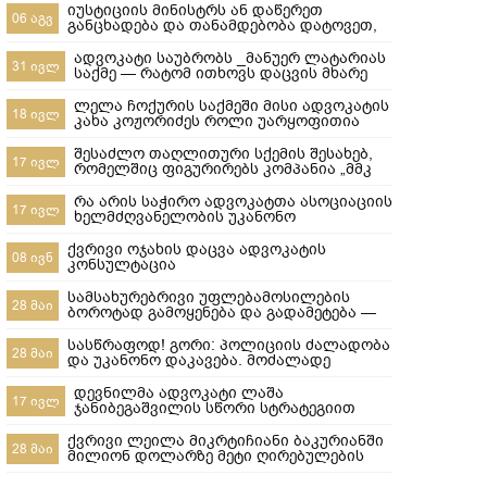
იუსტიციის მინისტრს ან დაწერეთ
06 აგვ
განცხადება და თანამდებობა დატოვეთ,
ან მიხედეთ საჯარო რეესტრის
თანამშრომლებს
ადვოკატი საუბრობს _მანუერ ლატარიას
31 ივლ
საქმე — რატომ ითხოვს დაცვის მხარე
უდანაშაულო ცნობილ 10-წლიანი
განაჩენის გადახედვას
ლელა ჩოქურის საქმეში მისი ადვოკატის
18 ივლ
კახა კოჟორიძეს როლი უარყოფითია
ლაშა ჯანიბეგაშვილი
შესაძლო თაღლითური სქემის შესახებ,
17 ივლ
რომელშიც ფიგურირებს კომპანია „მმკ
ავტოლიზინგი“
რა არის საჭირო ადვოკატთა ასოციაციის
17 ივლ
ხელმძღვანელობის უკანონო
ძალმომრეობით ძალადობების
შესაჩერებლად ?
ქვრივი ოჯახის დაცვა ადვოკატის
08 ივნ
კონსულტაცია
სამსახურებრივი უფლებამოსილების
28 მაი
ბოროტად გამოყენება და გადამეტება —
რა ხდება გორში და რა სასამართლო
პასუხისმგებლობა ეკისრება
სასწრაფოდ! გორი: პოლიციის ძალადობა
28 მაი
პოლიციელებს
და უკანონო დაკავება. მოძალადე
პოლიციელები ყველანი დაუყოვნებლივ
სამსახურებიდან უნდა იქნეს გაშვებული
დევნილმა ადვოკატი ლაშა
17 ივლ
და პასუხისიგებაში მიცემული! ​ყველამ
ჯანიბეგაშვილის სწორი სტრატეგიით
უნდა ნახოს, რა ხდება რეალურად!
დევნილთა სამინისტროს დავები მოუგო
გორში,10-მა პოლიციელმა სასტიკად
ქვრივი ლეილა მიკრტიჩიანი ბაკურიანში
28 მაი
სცემა მოქალაქე, ახლა კ
მილიონ დოლარზე მეტი ღირებულების
სასტუმროს დაკარგვისგან თიბისი
ბანკისგან და რატომ დაკარგა