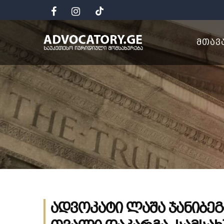
ᲛᲗᲐᲕ
ადვოკატი ლაშა ჯანიბეგ