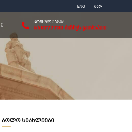
ENG
ქარ
ᲙᲝᲜᲡᲣᲚᲢᲐᲪᲘᲐ
ᲢᲘ
558777733 ბიზნეს ვათსაპით
ბოლო სიახლეები