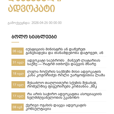
ადვოკატი
გამოქვეყნდა: 2026-04-25 00:00:00
ბოლო სიახლეები
იუსტიციის მინისტრს ან დაწერეთ
06 აგვ
განცხადება და თანამდებობა დატოვეთ, ან
მიხედეთ საჯარო რეესტრის თანამშრომლებს
ადვოკატი საუბრობს _მანუერ ლატარიას
31 ივლ
საქმე — რატომ ითხოვს დაცვის მხარე
უდანაშაულო ცნობილ 10-წლიანი
განაჩენის გადახედვას
ლელა ჩოქურის საქმეში მისი ადვოკატის
18 ივლ
კახა კოჟორიძეს როლი უარყოფითია ლაშა
ჯანიბეგაშვილი
შესაძლო თაღლითური სქემის შესახებ,
17 ივლ
რომელშიც ფიგურირებს კომპანია „მმკ
ავტოლიზინგი“
რა არის საჭირო ადვოკატთა ასოციაციის
17 ივლ
ხელმძღვანელობის უკანონო
ძალმომრეობით ძალადობების
შესაჩერებლად ?
ქვრივი ოჯახის დაცვა ადვოკატის
08 ივნ
კონსულტაცია