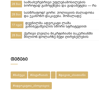
სამსახურებრივი უფლებამოსილების
28 მაი
ბოროტად გამოყენება და გადამეტება — რა
ხდება გორში და რა სასამართლო
პასუხისმგებლობა ეკისრება პოლიციელებს
სასწრაფოდ! გორი: პოლიციის ძალადობა
28 მაი
და უკანონო დაკავება. მოძალადე
პოლიციელები ყველანი დაუყოვნებლივ
სამსახურებიდან უნდა იქნეს გაშვებული და
დევნილმა ადვოკატი ლაშა
17 ივლ
პასუხისიგებაში მიცემული! ​ყველამ უნდა
ჯანიბეგაშვილის სწორი სტრატეგიით
ნახოს, რა ხდება რეალურად! გორში,10-მა
დევნილთა სამინისტროს დავები მოუგო
პოლიციელმა სასტიკად სცემა მოქალაქე,
ქვრივი ლეილა მიკრტიჩიანი ბაკურიანში
28 მაი
ახლა კ
მილიონ დოლარზე მეტი ღირებულების
სასტუმროს დაკარგვისგან თიბისი
ბანკისგან და რატომ დაკარგა მეპატრონემ
ეს ქონება ჩემი ქვეყნიდან წასვლის
შემდეგ???
თეგები
#ბაბუცა
#პატარაიას
#დავით_ასათიანი
#ადვოკატთა_ასოციაცია