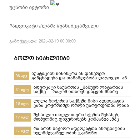
უცნობი ავტორი
#ადვოკატი #ლაშა #ჯანიბეგაშვილი
გამოქვეყნდა: 2025-02-19 00:00:00
ბოლო სიახლეები
იუსტიციის მინისტრს ან დაწერეთ
06 აგვ
განცხადება და თანამდებობა დატოვეთ, ან
მიხედეთ საჯარო რეესტრის თანამშრომლებს
ადვოკატი საუბრობს _მანუერ ლატარიას
31 ივლ
საქმე — რატომ ითხოვს დაცვის მხარე
უდანაშაულო ცნობილ 10-წლიანი
განაჩენის გადახედვას
ლელა ჩოქურის საქმეში მისი ადვოკატის
18 ივლ
კახა კოჟორიძეს როლი უარყოფითია ლაშა
ჯანიბეგაშვილი
შესაძლო თაღლითური სქემის შესახებ,
17 ივლ
რომელშიც ფიგურირებს კომპანია „მმკ
ავტოლიზინგი“
რა არის საჭირო ადვოკატთა ასოციაციის
17 ივლ
ხელმძღვანელობის უკანონო
ძალმომრეობით ძალადობების