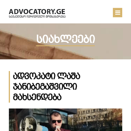
სიახლეები
ᲛᲗᲐᲕᲐᲠᲘ
ᲩᲔᲛ ᲨᲔᲡᲐᲮᲔᲑ
ᲡᲘᲐᲮᲚᲔᲔᲑᲘ
ადვოკატი ლაშა
ᲙᲝᲜᲢᲐᲥᲢᲘ
ჯანიბეგაშვილი
მახსენდება