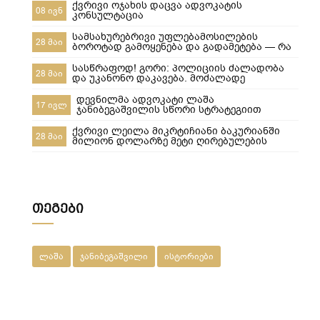
შესაჩერებლად ?
ქვრივი ოჯახის დაცვა ადვოკატის
08 ივნ
კონსულტაცია
სამსახურებრივი უფლებამოსილების
28 მაი
ბოროტად გამოყენება და გადამეტება — რა
ხდება გორში და რა სასამართლო
პასუხისმგებლობა ეკისრება პოლიციელებს
სასწრაფოდ! გორი: პოლიციის ძალადობა
28 მაი
და უკანონო დაკავება. მოძალადე
პოლიციელები ყველანი დაუყოვნებლივ
სამსახურებიდან უნდა იქნეს გაშვებული და
დევნილმა ადვოკატი ლაშა
17 ივლ
პასუხისიგებაში მიცემული! ​ყველამ უნდა
ჯანიბეგაშვილის სწორი სტრატეგიით
ნახოს, რა ხდება რეალურად! გორში,10-მა
დევნილთა სამინისტროს დავები მოუგო
პოლიციელმა სასტიკად სცემა მოქალაქე,
ქვრივი ლეილა მიკრტიჩიანი ბაკურიანში
28 მაი
ახლა კ
მილიონ დოლარზე მეტი ღირებულების
სასტუმროს დაკარგვისგან თიბისი
ბანკისგან და რატომ დაკარგა მეპატრონემ
ეს ქონება ჩემი ქვეყნიდან წასვლის
შემდეგ???
თეგები
ლაშა
ჯანიბეგაშვილი
ისტორიები