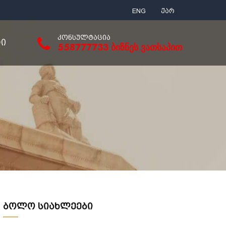
ENG
ქარ
ᲙᲝᲜᲡᲣᲚᲢᲐᲪᲘᲐ
ᲢᲘ
558777733 ბიზნეს ვათსაპით
ბოლო სიახლეები