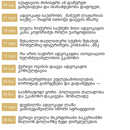
იუსტიციის მინისტრს ან დაწერეთ
06 აგვ
განცხადება და თანამდებობა დატოვეთ,
ან მიხედეთ საჯარო რეესტრის
თანამშრომლებს
ადვოკატი საუბრობს _მანუერ ლატარიას
31 ივლ
საქმე — რატომ ითხოვს დაცვის მხარე
უდანაშაულო ცნობილ 10-წლიანი
განაჩენის გადახედვას
ლელა ჩოქურის საქმეში მისი ადვოკატის
18 ივლ
კახა კოჟორიძეს როლი უარყოფითია
ლაშა ჯანიბეგაშვილი
შესაძლო თაღლითური სქემის შესახებ,
17 ივლ
რომელშიც ფიგურირებს კომპანია „მმკ
ავტოლიზინგი“
რა არის საჭირო ადვოკატთა ასოციაციის
17 ივლ
ხელმძღვანელობის უკანონო
ძალმომრეობით ძალადობების
შესაჩერებლად ?
ქვრივი ოჯახის დაცვა ადვოკატის
08 ივნ
კონსულტაცია
სამსახურებრივი უფლებამოსილების
28 მაი
ბოროტად გამოყენება და გადამეტება —
რა ხდება გორში და რა სასამართლო
პასუხისმგებლობა ეკისრება
სასწრაფოდ! გორი: პოლიციის ძალადობა
28 მაი
პოლიციელებს
და უკანონო დაკავება. მოძალადე
პოლიციელები ყველანი დაუყოვნებლივ
სამსახურებიდან უნდა იქნეს გაშვებული
დევნილმა ადვოკატი ლაშა
17 ივლ
და პასუხისიგებაში მიცემული! ​ყველამ
ჯანიბეგაშვილის სწორი სტრატეგიით
უნდა ნახოს, რა ხდება რეალურად!
დევნილთა სამინისტროს დავები მოუგო
გორში,10-მა პოლიციელმა სასტიკად
ქვრივი ლეილა მიკრტიჩიანი ბაკურიანში
28 მაი
სცემა მოქალაქე, ახლა კ
მილიონ დოლარზე მეტი ღირებულების
სასტუმროს დაკარგვისგან თიბისი
ბანკისგან და რატომ დაკარგა