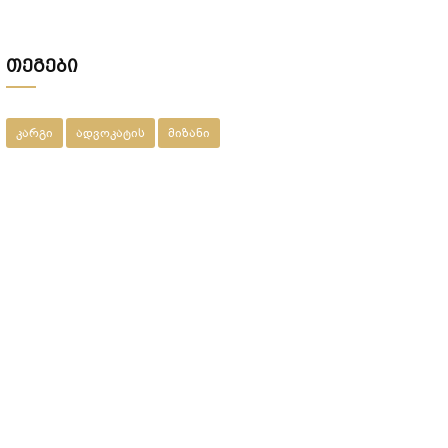
მეპატრონემ ეს ქონება ჩემი ქვეყნიდან
წასვლის შემდეგ???
თეგები
კარგი
ადვოკატის
მიზანი