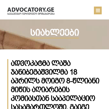
სიახლეები
ᲛᲗᲐᲕᲐᲠᲘ
ᲩᲔᲛ ᲨᲔᲡᲐᲮᲔᲑ
ᲡᲘᲐᲮᲚᲔᲔᲑᲘ
ადვოკატმა ლაშა
ᲙᲝᲜᲢᲐᲥᲢᲘ
ჯანიბეგაშვილმა 18
აპრილს მოიგო 8-წლიანი
მიწის აღიარების
კომიასთან სააპელაციო
სასამართლოში. გაიგე