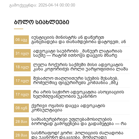
გამოქვეყნდა: 2025-04-14 00:00:00
ბოლო სიახლეები
იუსტიციის მინისტრს ან დაწერეთ
06 აგვ
განცხადება და თანამდებობა დატოვეთ, ან
მიხედეთ საჯარო რეესტრის თანამშრომლებს
ადვოკატი საუბრობს _მანუერ ლატარიას
31 ივლ
საქმე — რატომ ითხოვს დაცვის მხარე
უდანაშაულო ცნობილ 10-წლიანი
განაჩენის გადახედვას
ლელა ჩოქურის საქმეში მისი ადვოკატის
18 ივლ
კახა კოჟორიძეს როლი უარყოფითია ლაშა
ჯანიბეგაშვილი
შესაძლო თაღლითური სქემის შესახებ,
17 ივლ
რომელშიც ფიგურირებს კომპანია „მმკ
ავტოლიზინგი“
რა არის საჭირო ადვოკატთა ასოციაციის
17 ივლ
ხელმძღვანელობის უკანონო
ძალმომრეობით ძალადობების
შესაჩერებლად ?
ქვრივი ოჯახის დაცვა ადვოკატის
08 ივნ
კონსულტაცია
სამსახურებრივი უფლებამოსილების
28 მაი
ბოროტად გამოყენება და გადამეტება — რა
ხდება გორში და რა სასამართლო
პასუხისმგებლობა ეკისრება პოლიციელებს
სასწრაფოდ! გორი: პოლიციის ძალადობა
28 მაი
და უკანონო დაკავება. მოძალადე