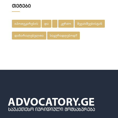
თეგები
იპოთეკარების
და
კერძო
მევახშეებისგან
დაზარალებულთა
საყურადღებოდ!!