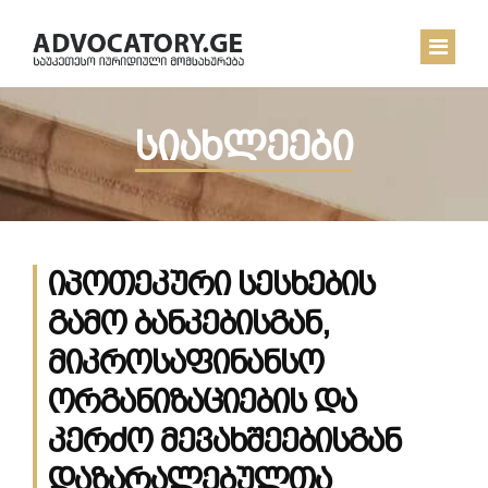
სიახლეები
ᲛᲗᲐᲕᲐᲠᲘ
ᲩᲔᲛ ᲨᲔᲡᲐᲮᲔᲑ
ᲡᲘᲐᲮᲚᲔᲔᲑᲘ
იპოთეკური სესხების
ᲙᲝᲜᲢᲐᲥᲢᲘ
გამო ბანკებისგან,
მიკროსაფინანსო
ორგანიზაციების და
კერძო მევახშეებისგან
დაზარალებულთა