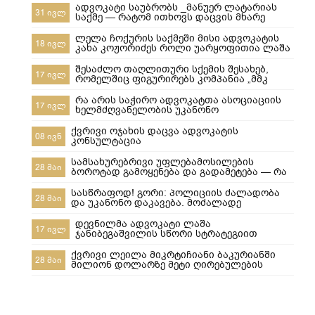
ადვოკატი საუბრობს _მანუერ ლატარიას
31 ივლ
საქმე — რატომ ითხოვს დაცვის მხარე
უდანაშაულო ცნობილ 10-წლიანი
განაჩენის გადახედვას
ლელა ჩოქურის საქმეში მისი ადვოკატის
18 ივლ
კახა კოჟორიძეს როლი უარყოფითია ლაშა
ჯანიბეგაშვილი
შესაძლო თაღლითური სქემის შესახებ,
17 ივლ
რომელშიც ფიგურირებს კომპანია „მმკ
ავტოლიზინგი“
რა არის საჭირო ადვოკატთა ასოციაციის
17 ივლ
ხელმძღვანელობის უკანონო
ძალმომრეობით ძალადობების
შესაჩერებლად ?
ქვრივი ოჯახის დაცვა ადვოკატის
08 ივნ
კონსულტაცია
სამსახურებრივი უფლებამოსილების
28 მაი
ბოროტად გამოყენება და გადამეტება — რა
ხდება გორში და რა სასამართლო
პასუხისმგებლობა ეკისრება პოლიციელებს
სასწრაფოდ! გორი: პოლიციის ძალადობა
28 მაი
და უკანონო დაკავება. მოძალადე
პოლიციელები ყველანი დაუყოვნებლივ
სამსახურებიდან უნდა იქნეს გაშვებული და
დევნილმა ადვოკატი ლაშა
17 ივლ
პასუხისიგებაში მიცემული! ​ყველამ უნდა
ჯანიბეგაშვილის სწორი სტრატეგიით
ნახოს, რა ხდება რეალურად! გორში,10-მა
დევნილთა სამინისტროს დავები მოუგო
პოლიციელმა სასტიკად სცემა მოქალაქე,
ქვრივი ლეილა მიკრტიჩიანი ბაკურიანში
28 მაი
ახლა კ
მილიონ დოლარზე მეტი ღირებულების
სასტუმროს დაკარგვისგან თიბისი
ბანკისგან და რატომ დაკარგა მეპატრონემ
ეს ქონება ჩემი ქვეყნიდან წასვლის
შემდეგ???