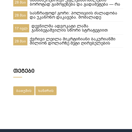
სამსახურებრივი უფლებამოსილების
28 მაი
ბოროტად გამოყენება და გადამეტება — რა
ხდება გორში და რა სასამართლო
პასუხისმგებლობა ეკისრება პოლიციელებს
სასწრაფოდ! გორი: პოლიციის ძალადობა
28 მაი
და უკანონო დაკავება. მოძალადე
პოლიციელები ყველანი დაუყოვნებლივ
სამსახურებიდან უნდა იქნეს გაშვებული და
დევნილმა ადვოკატი ლაშა
17 ივლ
პასუხისიგებაში მიცემული! ​ყველამ უნდა
ჯანიბეგაშვილის სწორი სტრატეგიით
ნახოს, რა ხდება რეალურად! გორში,10-მა
დევნილთა სამინისტროს დავები მოუგო
პოლიციელმა სასტიკად სცემა მოქალაქე,
ქვრივი ლეილა მიკრტიჩიანი ბაკურიანში
28 მაი
ახლა კ
მილიონ დოლარზე მეტი ღირებულების
სასტუმროს დაკარგვისგან თიბისი
ბანკისგან და რატომ დაკარგა მეპატრონემ
ეს ქონება ჩემი ქვეყნიდან წასვლის
შემდეგ???
თეგები
ბათუმის
ხანძრის