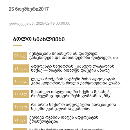
25 ნოემბერი2017
გამოქვეყნდა: 2025-02-19 00:00:00
ბოლო სიახლეები
იუსტიციის მინისტრს ან დაწერეთ
06 აგვ
განცხადება და თანამდებობა დატოვეთ, ან
მიხედეთ საჯარო რეესტრის თანამშრომლებს
ადვოკატი საუბრობს _მანუერ ლატარიას
31 ივლ
საქმე — რატომ ითხოვს დაცვის მხარე
უდანაშაულო ცნობილ 10-წლიანი
განაჩენის გადახედვას
ლელა ჩოქურის საქმეში მისი ადვოკატის
18 ივლ
კახა კოჟორიძეს როლი უარყოფითია ლაშა
ჯანიბეგაშვილი
შესაძლო თაღლითური სქემის შესახებ,
17 ივლ
რომელშიც ფიგურირებს კომპანია „მმკ
ავტოლიზინგი“
რა არის საჭირო ადვოკატთა ასოციაციის
17 ივლ
ხელმძღვანელობის უკანონო
ძალმომრეობით ძალადობების
შესაჩერებლად ?
ქვრივი ოჯახის დაცვა ადვოკატის
08 ივნ
კონსულტაცია