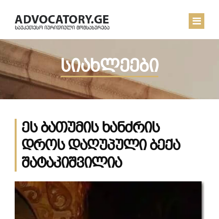
სიახლეები
ᲛᲗᲐᲕᲐᲠᲘ
ᲩᲔᲛ ᲨᲔᲡᲐᲮᲔᲑ
ᲡᲘᲐᲮᲚᲔᲔᲑᲘ
ეს ბათუმის ხანძრის
ᲙᲝᲜᲢᲐᲥᲢᲘ
დროს დაღუპული ბექა
შატაკიშვილია