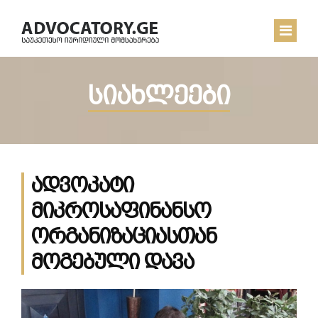
სიახლეები
ᲛᲗᲐᲕᲐᲠᲘ
ᲩᲔᲛ ᲨᲔᲡᲐᲮᲔᲑ
ᲡᲘᲐᲮᲚᲔᲔᲑᲘ
ადვოკატი
ᲙᲝᲜᲢᲐᲥᲢᲘ
მიკროსაფინანსო
ორგანიზაციასთან
მოგებული დავა