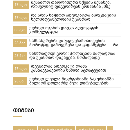
შესაძლო თაღლითური სქემის შესახებ,
17 ივლ
რომელშიც ფიგურირებს კომპანია „მმკ
ავტოლიზინგი“
რა არის საჭირო ადვოკატთა ასოციაციის
17 ივლ
ხელმძღვანელობის უკანონო
ძალმომრეობით ძალადობების
შესაჩერებლად ?
ქვრივი ოჯახის დაცვა ადვოკატის
08 ივნ
კონსულტაცია
სამსახურებრივი უფლებამოსილების
28 მაი
ბოროტად გამოყენება და გადამეტება — რა
ხდება გორში და რა სასამართლო
პასუხისმგებლობა ეკისრება პოლიციელებს
სასწრაფოდ! გორი: პოლიციის ძალადობა
28 მაი
და უკანონო დაკავება. მოძალადე
პოლიციელები ყველანი დაუყოვნებლივ
სამსახურებიდან უნდა იქნეს გაშვებული და
დევნილმა ადვოკატი ლაშა
17 ივლ
პასუხისიგებაში მიცემული! ​ყველამ უნდა
ჯანიბეგაშვილის სწორი სტრატეგიით
ნახოს, რა ხდება რეალურად! გორში,10-მა
დევნილთა სამინისტროს დავები მოუგო
პოლიციელმა სასტიკად სცემა მოქალაქე,
ქვრივი ლეილა მიკრტიჩიანი ბაკურიანში
28 მაი
ახლა კ
მილიონ დოლარზე მეტი ღირებულების
სასტუმროს დაკარგვისგან თიბისი
ბანკისგან და რატომ დაკარგა მეპატრონემ
ეს ქონება ჩემი ქვეყნიდან წასვლის
შემდეგ???
თეგები