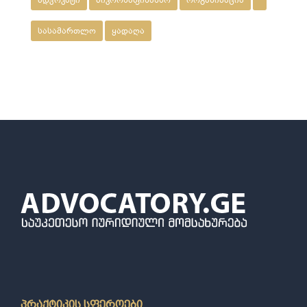
ადვოკატი
მიკროსაფინანსო
ორგანიზაცია
სასამართლო
ყადაღა
პრაქტიკის სფეროები