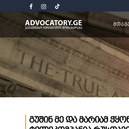
ᲛᲗᲐᲕ
გუშინ მე და მარიამ ჭყ