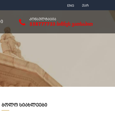
ENG
ქარ
ᲙᲝᲜᲡᲣᲚᲢᲐᲪᲘᲐ
ᲢᲘ
558777733 ბიზნეს ვათსაპით
ბოლო სიახლეები