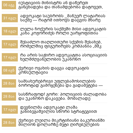
იუსტიციის მინისტრს ან დაწერეთ
06 აგვ
განცხადება და თანამდებობა დატოვეთ,
ან მიხედეთ საჯარო რეესტრის
თანამშრომლებს
ადვოკატი საუბრობს _მანუერ ლატარიას
31 ივლ
საქმე — რატომ ითხოვს დაცვის მხარე
უდანაშაულო ცნობილ 10-წლიანი
განაჩენის გადახედვას
ლელა ჩოქურის საქმეში მისი ადვოკატის
18 ივლ
კახა კოჟორიძეს როლი უარყოფითია
ლაშა ჯანიბეგაშვილი
შესაძლო თაღლითური სქემის შესახებ,
17 ივლ
რომელშიც ფიგურირებს კომპანია „მმკ
ავტოლიზინგი“
რა არის საჭირო ადვოკატთა ასოციაციის
17 ივლ
ხელმძღვანელობის უკანონო
ძალმომრეობით ძალადობების
შესაჩერებლად ?
ქვრივი ოჯახის დაცვა ადვოკატის
08 ივნ
კონსულტაცია
სამსახურებრივი უფლებამოსილების
28 მაი
ბოროტად გამოყენება და გადამეტება —
რა ხდება გორში და რა სასამართლო
პასუხისმგებლობა ეკისრება
სასწრაფოდ! გორი: პოლიციის ძალადობა
28 მაი
პოლიციელებს
და უკანონო დაკავება. მოძალადე
პოლიციელები ყველანი დაუყოვნებლივ
სამსახურებიდან უნდა იქნეს გაშვებული
დევნილმა ადვოკატი ლაშა
17 ივლ
და პასუხისიგებაში მიცემული! ​ყველამ
ჯანიბეგაშვილის სწორი სტრატეგიით
უნდა ნახოს, რა ხდება რეალურად!
დევნილთა სამინისტროს დავები მოუგო
გორში,10-მა პოლიციელმა სასტიკად
ქვრივი ლეილა მიკრტიჩიანი ბაკურიანში
28 მაი
სცემა მოქალაქე, ახლა კ
მილიონ დოლარზე მეტი ღირებულების
სასტუმროს დაკარგვისგან თიბისი
ბანკისგან და რატომ დაკარგა