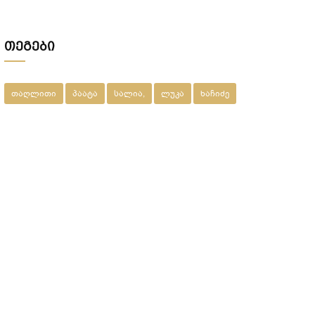
მეპატრონემ ეს ქონება ჩემი ქვეყნიდან
წასვლის შემდეგ???
თეგები
თაღლითი
პაატა
სალია,
ლუკა
ხაჩიძე