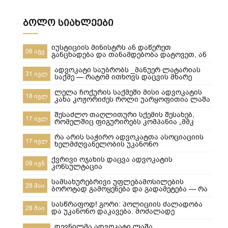
ბოლო სიახლეები
იუსტიციის მინისტრს ან დაწერეთ
06 აგვ
განცხადება და თანამდებობა დატოვეთ, ან
მიხედეთ საჯარო რეესტრის თანამშრომლებს
ადვოკატი საუბრობს _მანუერ ლატარიას
31 ივლ
საქმე — რატომ ითხოვს დაცვის მხარე
უდანაშაულო ცნობილ 10-წლიანი
განაჩენის გადახედვას
ლელა ჩოქურის საქმეში მისი ადვოკატის
18 ივლ
კახა კოჟორიძეს როლი უარყოფითია ლაშა
ჯანიბეგაშვილი
შესაძლო თაღლითური სქემის შესახებ,
17 ივლ
რომელშიც ფიგურირებს კომპანია „მმკ
ავტოლიზინგი“
რა არის საჭირო ადვოკატთა ასოციაციის
17 ივლ
ხელმძღვანელობის უკანონო
ძალმომრეობით ძალადობების
შესაჩერებლად ?
ქვრივი ოჯახის დაცვა ადვოკატის
08 ივნ
კონსულტაცია
სამსახურებრივი უფლებამოსილების
28 მაი
ბოროტად გამოყენება და გადამეტება — რა
ხდება გორში და რა სასამართლო
პასუხისმგებლობა ეკისრება პოლიციელებს
სასწრაფოდ! გორი: პოლიციის ძალადობა
28 მაი
და უკანონო დაკავება. მოძალადე
პოლიციელები ყველანი დაუყოვნებლივ
სამსახურებიდან უნდა იქნეს გაშვებული და
დევნილმა ადვოკატი ლაშა