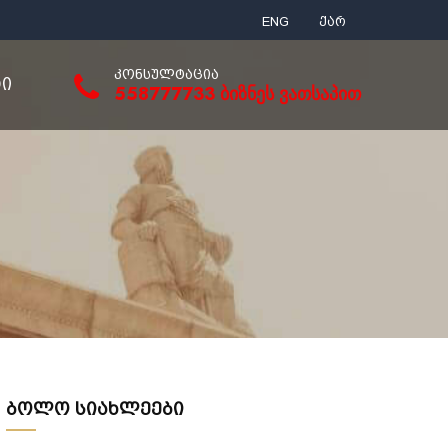
ENG
ქარ
ᲙᲝᲜᲡᲣᲚᲢᲐᲪᲘᲐ
ᲢᲘ
558777733 ბიზნეს ვათსაპით
ბოლო სიახლეები