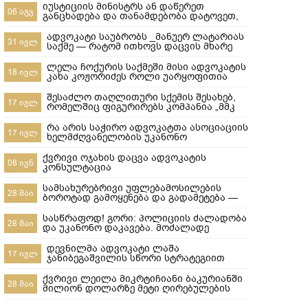
იუსტიციის მინისტრს ან დაწერეთ
06 აგვ
განცხადება და თანამდებობა დატოვეთ,
ან მიხედეთ საჯარო რეესტრის
თანამშრომლებს
ადვოკატი საუბრობს _მანუერ ლატარიას
31 ივლ
საქმე — რატომ ითხოვს დაცვის მხარე
უდანაშაულო ცნობილ 10-წლიანი
განაჩენის გადახედვას
ლელა ჩოქურის საქმეში მისი ადვოკატის
18 ივლ
კახა კოჟორიძეს როლი უარყოფითია
ლაშა ჯანიბეგაშვილი
შესაძლო თაღლითური სქემის შესახებ,
17 ივლ
რომელშიც ფიგურირებს კომპანია „მმკ
ავტოლიზინგი“
რა არის საჭირო ადვოკატთა ასოციაციის
17 ივლ
ხელმძღვანელობის უკანონო
ძალმომრეობით ძალადობების
შესაჩერებლად ?
ქვრივი ოჯახის დაცვა ადვოკატის
08 ივნ
კონსულტაცია
სამსახურებრივი უფლებამოსილების
28 მაი
ბოროტად გამოყენება და გადამეტება —
რა ხდება გორში და რა სასამართლო
პასუხისმგებლობა ეკისრება
სასწრაფოდ! გორი: პოლიციის ძალადობა
28 მაი
პოლიციელებს
და უკანონო დაკავება. მოძალადე
პოლიციელები ყველანი დაუყოვნებლივ
სამსახურებიდან უნდა იქნეს გაშვებული
დევნილმა ადვოკატი ლაშა
17 ივლ
და პასუხისიგებაში მიცემული! ​ყველამ
ჯანიბეგაშვილის სწორი სტრატეგიით
უნდა ნახოს, რა ხდება რეალურად!
დევნილთა სამინისტროს დავები მოუგო
გორში,10-მა პოლიციელმა სასტიკად
ქვრივი ლეილა მიკრტიჩიანი ბაკურიანში
28 მაი
სცემა მოქალაქე, ახლა კ
მილიონ დოლარზე მეტი ღირებულების
სასტუმროს დაკარგვისგან თიბისი
ბანკისგან და რატომ დაკარგა