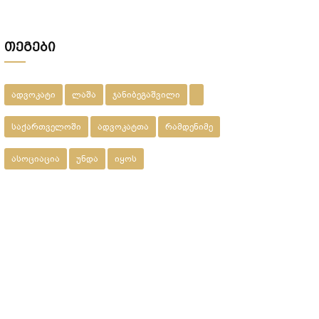
მეპატრონემ ეს ქონება ჩემი ქვეყნიდან
წასვლის შემდეგ???
თეგები
ადვოკატი
ლაშა
ჯანიბეგაშვილი
საქართველოში
ადვოკატთა
რამდენიმე
ასოციაცია
უნდა
იყოს