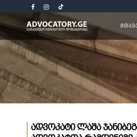
ᲛᲗᲐᲕ
ადვოკატი ლაშა ჯანიბე