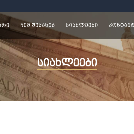
ᲐᲠᲘ
ᲩᲔᲛ ᲨᲔᲡᲐᲮᲔᲑ
ᲡᲘᲐᲮᲚᲔᲔᲑᲘ
ᲙᲝᲜᲢᲐᲥ
სიახლეები