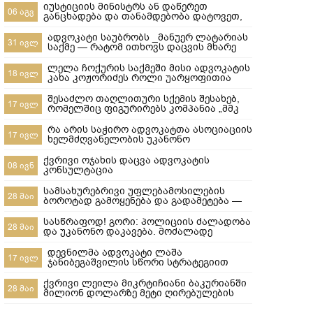
იუსტიციის მინისტრს ან დაწერეთ
06 აგვ
განცხადება და თანამდებობა დატოვეთ,
ან მიხედეთ საჯარო რეესტრის
თანამშრომლებს
ადვოკატი საუბრობს _მანუერ ლატარიას
31 ივლ
საქმე — რატომ ითხოვს დაცვის მხარე
უდანაშაულო ცნობილ 10-წლიანი
განაჩენის გადახედვას
ლელა ჩოქურის საქმეში მისი ადვოკატის
18 ივლ
კახა კოჟორიძეს როლი უარყოფითია
ლაშა ჯანიბეგაშვილი
შესაძლო თაღლითური სქემის შესახებ,
17 ივლ
რომელშიც ფიგურირებს კომპანია „მმკ
ავტოლიზინგი“
რა არის საჭირო ადვოკატთა ასოციაციის
17 ივლ
ხელმძღვანელობის უკანონო
ძალმომრეობით ძალადობების
შესაჩერებლად ?
ქვრივი ოჯახის დაცვა ადვოკატის
08 ივნ
კონსულტაცია
სამსახურებრივი უფლებამოსილების
28 მაი
ბოროტად გამოყენება და გადამეტება —
რა ხდება გორში და რა სასამართლო
პასუხისმგებლობა ეკისრება
სასწრაფოდ! გორი: პოლიციის ძალადობა
28 მაი
პოლიციელებს
და უკანონო დაკავება. მოძალადე
პოლიციელები ყველანი დაუყოვნებლივ
სამსახურებიდან უნდა იქნეს გაშვებული
დევნილმა ადვოკატი ლაშა
17 ივლ
და პასუხისიგებაში მიცემული! ​ყველამ
ჯანიბეგაშვილის სწორი სტრატეგიით
უნდა ნახოს, რა ხდება რეალურად!
დევნილთა სამინისტროს დავები მოუგო
გორში,10-მა პოლიციელმა სასტიკად
ქვრივი ლეილა მიკრტიჩიანი ბაკურიანში
28 მაი
სცემა მოქალაქე, ახლა კ
მილიონ დოლარზე მეტი ღირებულების
სასტუმროს დაკარგვისგან თიბისი
ბანკისგან და რატომ დაკარგა