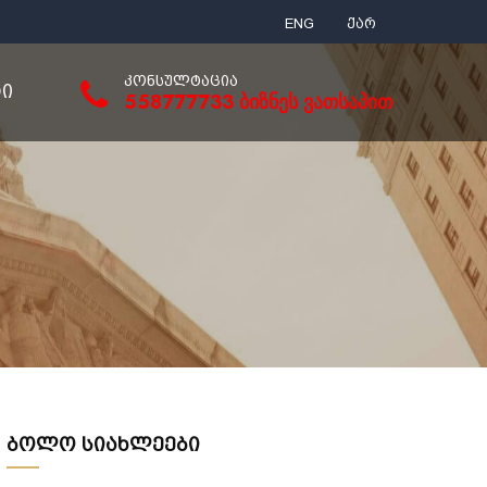
ENG
ქარ
ᲙᲝᲜᲡᲣᲚᲢᲐᲪᲘᲐ
ᲢᲘ
558777733 ბიზნეს ვათსაპით
ბოლო სიახლეები